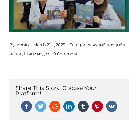
By
admin
|
March 21st, 2025
|
Categories:
Хүний нөөцийн
ил тод
,
Шинэ мэдээ
|
0 Comments
Share This Story, Choose Your
Platform!
Facebook
Twitter
Reddit
LinkedIn
Tumblr
Pinterest
Vk