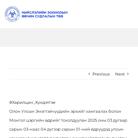
Skip
to
Togg
content
Navi
Танилцуулга
Даргын Мэндчилгээ
Мэдээ
Бидний тухай
Шинэ мэдээ
Ил тод
Previous
Next
Түүхэн замнал
Онцлох мэдээ
Төсөв санхүү, тендер
Шилэн данс
#Харилцан_Хүндэтгэе
Бүтэц зохион байгуулалт
Видео
Үйл ажиллагааны ил тод
Зөвлөгөө
Олон Улсын Эмэгтэйчүүдийн эрхийг хамгаалах болон
Монгол цэргийн өдрийг тохолдуулан 2025 оны 03 дугаар
Алба, хэлтэс
Хүний нөөцийн ил тод
Эрүүл идэвхтэй амьдрал
Холбоо барих
сарын 03-наас 04 дүгээр сарын 01-ний өдрүүдэд улсын