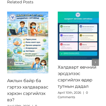
Related Posts
Халдварт өвчний
эрсдэлээс
сэргийлэх өдөр
Ажлын байр ба
тутмын дадал
гэртээ халдвараас
April 10th, 2026
|
0
хэрхэн сэргийлэх
Comments
вэ?
April 17th, 2026
|
0