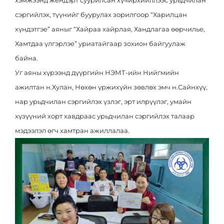
хэмжээнд жендэрт суурилсан хүчирхийллээс урьдчилан
Эрх зүй
Ковид-19
сэргийлэх, түүнийг буурулах зорилгоор “Харилцан
хүндэтгэе” аяныг “Хайраа хайрлая, Хандлагаа өөрчилье,
Тандалт судалгаа
Нээлттэй ажлын байр
Хамтдаа үлгэрлэе” уриатайгаар зохион байгуулаж
Халдваргүйжүүлэлт
байна.
Уг аяны хүрээнд дүүргийн НЭМТ-ийн Нийгмийн
ажилтан н.Хулан, Нөхөн үржихүйн зөвлөх эмч н.Сайнхүү,
нар урьдчилан сэргийлэх үзлэг, эрт илрүүлэг, умайн
хүзүүний хорт хавдраас урьдчилан сэргийлэх талаар
мэдээлэл өгч хамтран ажиллалаа.