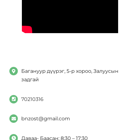
Багануур дүүрэг, 5-р хороо, Залуусын
задгай
70210316
bnzost@gmail.com
Даваа- Баасан: 8:30 – 17:30