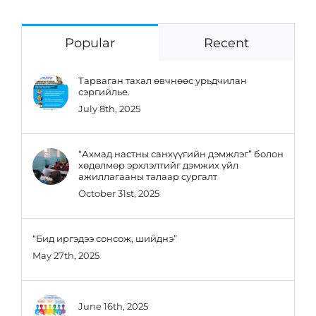
Popular
Recent
Тарваган тахал өвчнөөс урьдчилан
сэргийлье.
July 8th, 2025
“Ахмад настны санхүүгийн дэмжлэг” болон
хөдөлмөр эрхлэлтийг дэмжих үйл
ажиллагааны талаар сургалт
October 31st, 2025
“Бид иргэдээ сонсож, шийднэ”
May 27th, 2025
June 16th, 2025