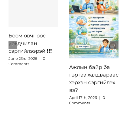
Боом өвчнөөс
урьдчилан
сэргийлээрэй ❗️❗️❗️
June 23rd, 2026
|
0
Comments
Ажлын байр ба
гэртээ халдвараас
хэрхэн сэргийлэх
вэ?
April 17th, 2026
|
0
Comments