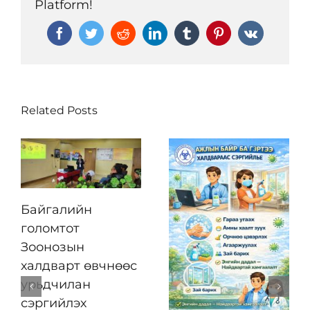
Platform!
Facebook
Twitter
Reddit
LinkedIn
Tumblr
Pinterest
Vk
Related Posts
Байгалийн
голомтот
Зоонозын
халдварт өвчнөөс
урьдчилан
сэргийлэх