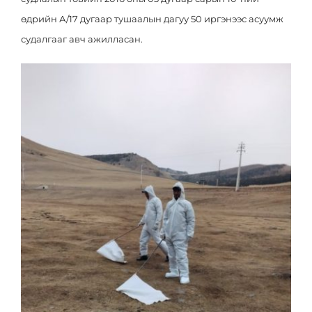
өдрийн А/17 дугаар тушаалын дагуу 50 иргэнээс асуумж
судалгааг авч ажилласан.