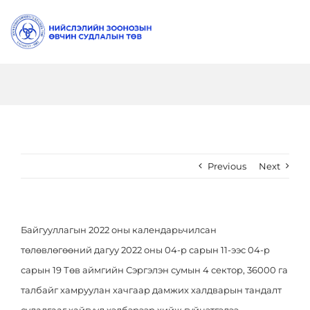
Skip
to
Togg
content
Navi
Танилцуулга
Даргын Мэндчилгээ
Мэдээ
Бидний тухай
Шинэ мэдээ
Ил тод
Previous
Next
Түүхэн замнал
Онцлох мэдээ
Төсөв санхүү, тендер
Шилэн данс
Байгууллагын 2022 оны календарьчилсан
Бүтэц зохион байгуулалт
Видео
Үйл ажиллагааны ил тод
Зөвлөгөө
төлөвлөгөөний дагуу 2022 оны 04-р сарын 11-ээс 04-р
сарын 19 Төв аймгийн Сэргэлэн сумын 4 сектор, 36000 га
Алба, хэлтэс
Хүний нөөцийн ил тод
Эрүүл идэвхтэй амьдрал
Холбоо барих
талбайг хамруулан хачгаар дамжих халдварын тандалт