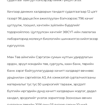
судалгааг хайгуул хэлбэрээр хийж гүйцэтгэлээ.
Эрх зүй
Ковид-19
Хачгаар дамжих халдварын тандалт судалгаагаар 12 цэгт
Тандалт судалгаа
Нээлттэй ажлын байр
газарт 96 дарцаг/км ажиллуулан бэлчээрээс 796 хачиг
цуглуулж, тоошил, хачгийн зүйлийн бүрдлийг
Халдваргүйжүүлэлт
тодорхойллоо. Цуглуулсан хачгийг ЗӨСҮТ-ийн лавлагаа
лабораторид молекул биологийн шинжилгээ хийлгэхээр
хүргүүллээ.
Мөн Төв аймгийн Сэргэлэн сумын нутгын удирдлагын
ордон, эрүүл мэндийн төв, сургууль, хаан банк, төрийн
банк зэрэг байгууллагуудаар хачигт халдварт өвчнөөс
урьдчилан сэргийлэх А3, А4 хэмжээтэй сурталчилгааны
материалыг тус тус 50 ширхэгийг тарааж, эрсдэлт
бүлгийн иргэдийн дунд хачигт халдварын мэдлэг, дадал
хандал, эрсдэлийг үнэлэх зорилгоор Зоонозын өвчин
судлалын төвийн 2016 оны 03 дугаар сарын 10-ний