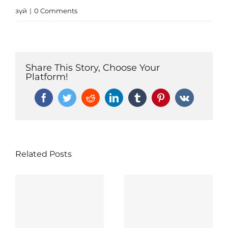
Эрх зүй
Ковид-19
зүй
|
0 Comments
Тандалт судалгаа
Нээлттэй ажлын байр
Халдваргүйжүүлэлт
Share This Story, Choose Your
Platform!
Facebook
Twitter
Reddit
LinkedIn
Tumblr
Pinterest
Vk
Related Posts