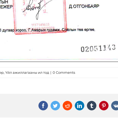
ер
,
Үйл ажиллагааны ил тод
|
0 Comments
Facebook
Twitter
Reddit
LinkedIn
Tumblr
Pinter