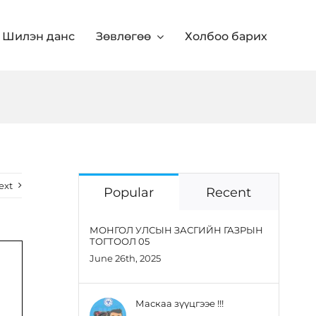
Шилэн данс
Зөвлөгөө
Холбоо барих
ext
Popular
Recent
МОНГОЛ УЛСЫН ЗАСГИЙН ГАЗРЫН
ТОГТООЛ 05
June 26th, 2025
Маскаа зүүцгээе !!!