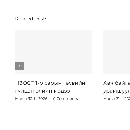
Related Posts
н төсвийн
Авч байгаа цалин хөлс,
эдээ
урамшууллын дүн
Comments
March 31st, 2026
|
0 Comments