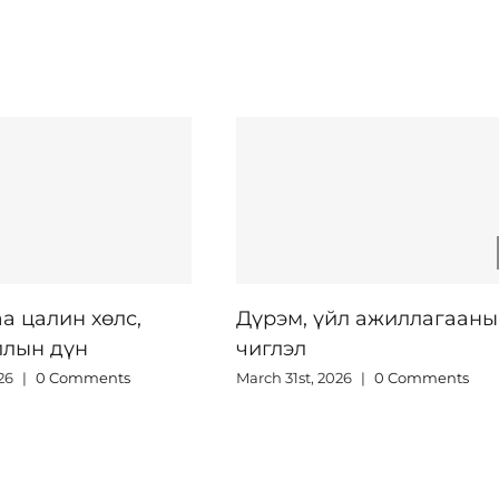
Дүрэм, үйл ажиллагааны
НЗӨСТ эзэмш
чиглэл
газрын мэдээ
March 31st, 2026
|
0 Comments
March 31st, 2026
|
0