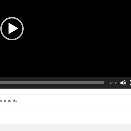
02:12
omments