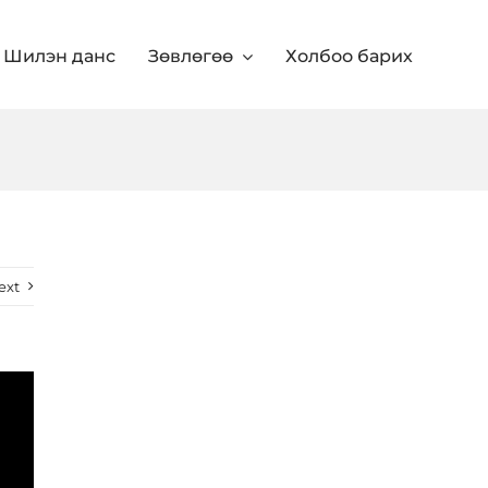
Шилэн данс
Зөвлөгөө
Холбоо барих
ext