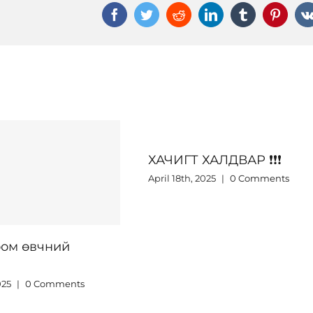
Facebook
Twitter
Reddit
LinkedIn
Tumblr
Pinter
ДВАР ❗️❗️❗️
5
|
0 Comments
Боом өвчнөөс урьдчила
сэргийлээрэй ❗️❗️❗️
June 23rd, 2026
|
0 Comments