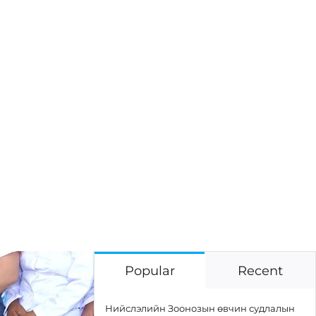
Popular
Recent
Нийслэлийн Зоонозын өвчин судлалын