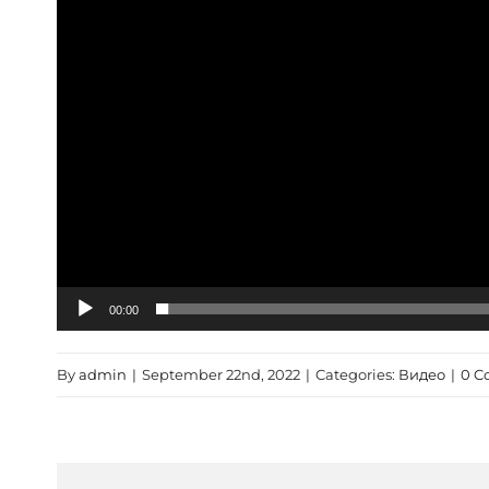
00:00
By
admin
|
September 22nd, 2022
|
Categories:
Видео
|
0 C