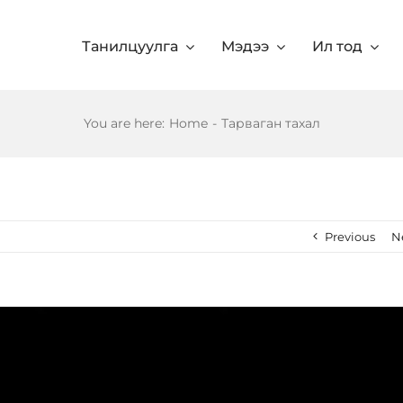
Танилцуулга
Мэдээ
Ил тод
You are here
:
Home
-
Тарваган тахал
Previous
N