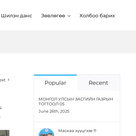
Шилэн данс
Зөвлөгөө
Холбоо барих
ext
Popular
Recent
МОНГОЛ УЛСЫН ЗАСГИЙН ГАЗРЫН
ТОГТООЛ 05
4
June 26th, 2025
а
Маскаа зүүцгээе !!!