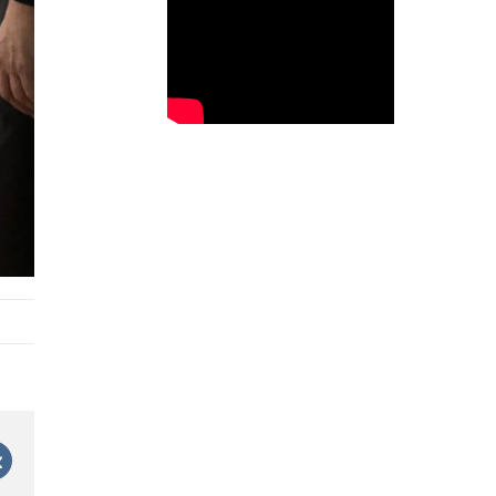
est
Vk