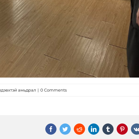
идэвхтэй амьдрал
|
0 Comments
Facebook
Twitter
Reddit
LinkedIn
Tumblr
Pinter