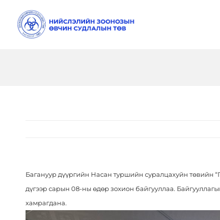
Skip
to
content
Багануур дүүргийн Насан туршийн суралцахуйн төвийн “Г
дүгээр сарын 08-
ны
өдөр зохион байгууллаа. Байгууллагын
хамрагдана.