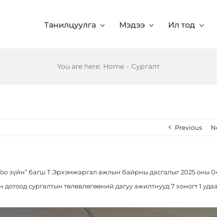
Танилцуулга
Мэдээ
Ил тод
You are here
:
Home
-
Сургалт
Previous
N
оо зүйн” багш Т.Эрхэмжаргал ажлын байрны дасгалыг 2025 оны 0
 дотоод сургалтын төлөвлөгөөний дагуу ажилтнууд 7 хоногт 1 уда