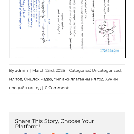
Эрх зүй
Ковид-19
Тандалт судалгаа
Нээлттэй ажлын байр
Халдваргүйжүүлэлт
By
admin
|
March 23rd, 2026
|
Categories:
Uncategorized
,
Ил тод
,
Онцлох мэдээ
,
Үйл ажиллагааны ил тод
,
Хүний
нөөцийн ил тод
|
0 Comments
Share This Story, Choose Your
Platform!