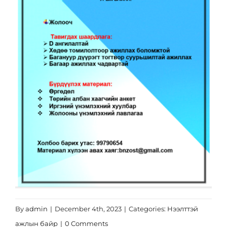
Эрх зүй
Ковид-19
Тандалт судалгаа
Нээлттэй ажлын байр
Халдваргүйжүүлэлт
By
admin
|
December 4th, 2023
|
Categories:
Нээлттэй
ажлын байр
|
0 Comments