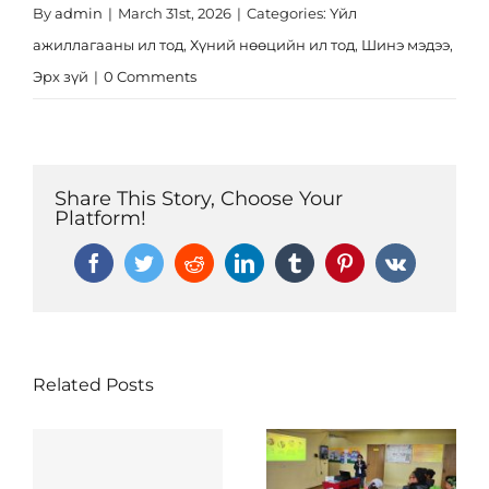
By
admin
|
March 31st, 2026
|
Categories:
Үйл
ажиллагааны ил тод
,
Хүний нөөцийн ил тод
,
Шинэ мэдээ
,
Эрх зүй
|
0 Comments
Share This Story, Choose Your
Platform!
Facebook
Twitter
Reddit
LinkedIn
Tumblr
Pinterest
Vk
Related Posts