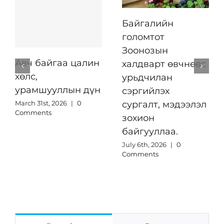
Байгалийн
голомтот
Зоонозын
Авч байгаа цалин
халдварт өвчнөөс
хөлс,
урьдчилан
урамшууллын дүн
сэргийлэх
March 31st, 2026
|
0
сургалт, мэдээлэл
Comments
зохион
байгууллаа.
July 6th, 2026
|
0
Comments