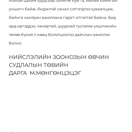
Манай цахим хуудсаар зочилж буй та, манай байнгын
уншигч байж, бидэнтэй санал сэтгэгдлээ хуваалцаж,
байнга хамтран ажиллана гэдэгт итгэлтэй байна. Бид
ард иргэддээ, чанартай, шуурхай тусламж үзүүлэхийн
төлөө бүхий л нөөц бололцоогоо дайчлан ажиллах
болно.
НИЙСЛЭЛИЙН ЗООНОЗЫН ӨВЧИН
СУДЛАЛЫН ТӨВИЙН
ДАРГА М.МӨНГӨНЦЭЦЭГ