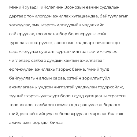
Миний хувьд Нийслэлийн Зоонозын өвчин
судлалын
даргаар томилогдон ажиллах хугацаандаа, байгууллагыг
хөгжүүлэх, эмч, мэргэжилтнүүдийн чадавхийг
сайжруулах, төсөл хаталбөр боловсруулж, сайн
туршлага нэвтрүүлэх, зоонозын халдварт өвчнөөс эрт
сэрэмжлүүлэх сургалт, сурталчилггааг эрчимжүүлэх
чиглэлээр салбар дундын хамтын ажиллагааг
өргөжүүлэн ажиллахыг зорьж байна. Үүний тулд
байгууллагын алсын хараа, хэтийн зорилгыг үйл
ажиллагааны үндсэн чиглэлтэй уялдуулан тодорхойлж,
түүнийг хэрэгжүүлэх урт болон дунд хугацааны стратеги
төлөвлөгөөг салбарын хэмжээнд дэвшүүлсэн бодлого
шийдвэртэй нийцүүлэн боловсруулан мөрдлөг болгож
ажиллахыг зорьдог билээ.