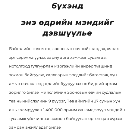
Эрх зүй
Ковид-19
бүхэнд
Тандалт судалгаа
Нээлттэй ажлын байр
энэ өдрийн мэндийг
дэвшүүлье
Халдваргүйжүүлэлт
Байгалийн голомтот, зоонозын өвчнийг тандах, хянах,
эрт сэрэмжлүүлэх, хариу арга хэмжээг судалгаа,
нотолгоод тулгуурлан мэргэжлийн өндөр түвшинд
зохион байгуулж, халдварын эрсдлийг багасгаж, хүн
амын өвчлөл эндэгдлийг бууруулах нь бидний эрхэм
зорилго билээ. Нийслэлийн Зоонозын өвчин судлалын
төв нь нийслэлийн 9 дүүрэг, Төв аймгийн 27 сумын хүн
амыг хамруулан 1,400,000 орчим хүн амд эрүүл мэндийн
тусламж үйлчилгээг зохион байгуулан өргөн цар хүрээг
хамран ажилладаг билээ.