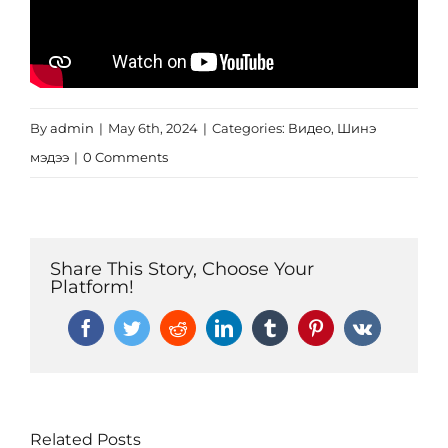
Эрх зүй
Ковид-19
Тандалт судалгаа
Нээлттэй ажлын байр
Халдваргүйжүүлэлт
By
admin
|
May 6th, 2024
|
Categories:
Видео
,
Шинэ
мэдээ
|
0 Comments
Share This Story, Choose Your
Platform!
Facebook
Twitter
Reddit
LinkedIn
Tumblr
Pinterest
Vk
Related Posts