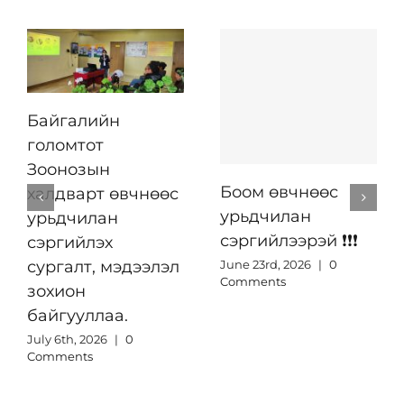
Байгалийн
голомтот
Зоонозын
Боом өвчнөөс
халдварт өвчнөөс
урьдчилан
урьдчилан
сэргийлээрэй ❗️❗️❗️
сэргийлэх
June 23rd, 2026
|
0
сургалт, мэдээлэл
Comments
зохион
байгууллаа.
July 6th, 2026
|
0
Comments