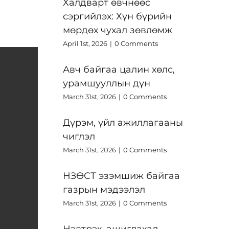
Халдварт өвчнөөс
сэргийлэх: Хүн бүрийн
мөрдөх чухал зөвлөмж
April 1st, 2026
|
0 Comments
Авч байгаа цалин хөлс,
урамшууллын дүн
March 31st, 2026
|
0 Comments
Дүрэм, үйл ажиллагааны
чиглэл
March 31st, 2026
|
0 Comments
НЗӨСТ эзэмшиж байгаа
газрын мэдээлэл
March 31st, 2026
|
0 Comments
Нэвтрэх, ашиглахад