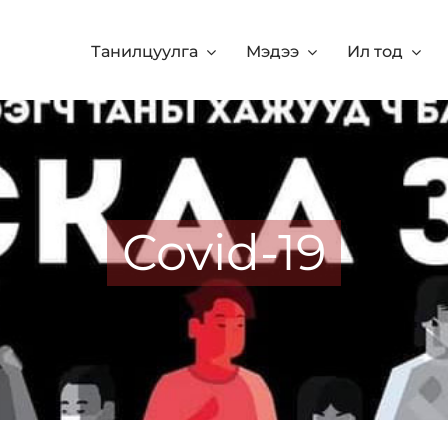
Танилцуулга
Мэдээ
Ил тод
Covid-19