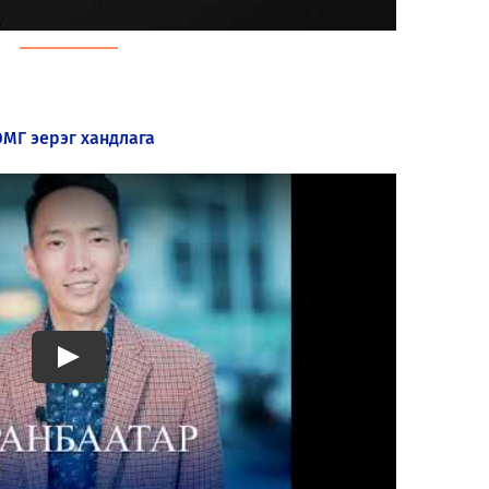
ЭМГ эерэг хандлага
Play