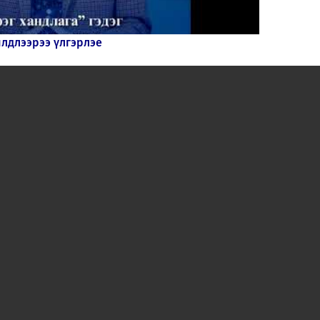
лдлээрээ үлгэрлэе