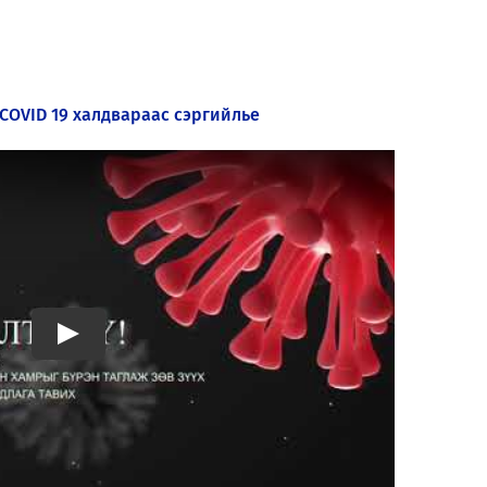
COVID 19 халдвараас сэргийлье
Play