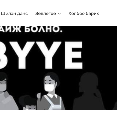
Шилэн данс
Зөвлөгөө
Холбоо барих