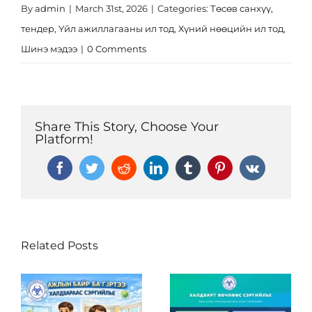
By
admin
|
March 31st, 2026
|
Categories:
Төсөв санхүү,
тендер
,
Үйл ажиллагааны ил тод
,
Хүний нөөцийн ил тод
,
Шинэ мэдээ
|
0 Comments
Share This Story, Choose Your
Platform!
Facebook
Twitter
Reddit
LinkedIn
Tumblr
Pinterest
Vk
Related Posts