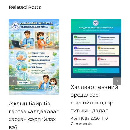
Related Posts
Халдварт өвчний
эрсдэлээс
сэргийлэх өдөр
Ажлын байр ба
тутмын дадал
гэртээ халдвараас
April 10th, 2026
|
0
хэрхэн сэргийлэх
Comments
вэ?