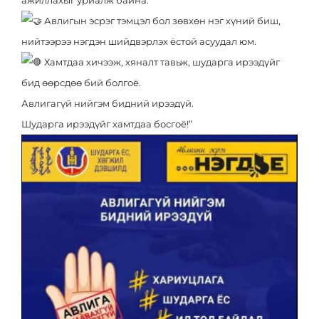
ажиллахыг уриалж байна.
Эрх зүй
Ковид-19
Авлигын эсрэг тэмцэл бол зөвхөн нэг хүний биш,
нийтээрээ нэгдэн шийдвэрлэх ёстой асуудал юм.
Тандалт судалгаа
Нээлттэй ажлын байр
Хамтдаа хичээж, хяналт тавьж, шударга ирээдүйг
Халдваргүйжүүлэлт
бид өөрсдөө бий болгоё.
Авлигагүй нийгэм бидний ирээдүй.
Шударга ирээдүйг хамтдаа босгоё!”