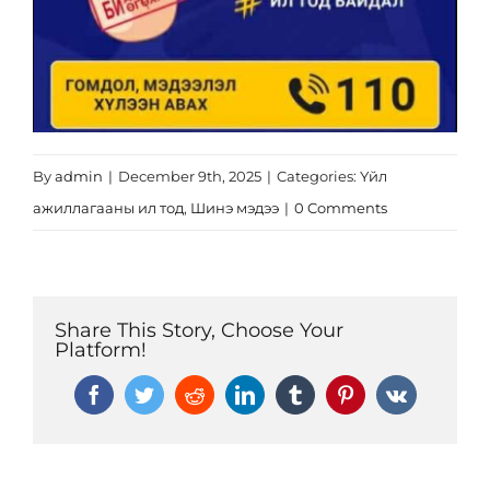
By
admin
|
December 9th, 2025
|
Categories:
Үйл
ажиллагааны ил тод
,
Шинэ мэдээ
|
0 Comments
Share This Story, Choose Your
Platform!
Facebook
Twitter
Reddit
LinkedIn
Tumblr
Pinterest
Vk