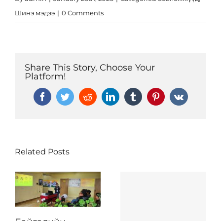
Шинэ мэдээ
|
0 Comments
Share This Story, Choose Your
Platform!
Facebook
Twitter
Reddit
LinkedIn
Tumblr
Pinterest
Vk
Related Posts