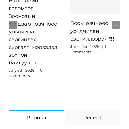
Байгалийн
голомтот
Зоонозын
Боом өвчнөөс
халдварт өвчнөөс
урьдчилан
урьдчилан
сэргийлээрэй ❗️❗️❗️
сэргийлэх
June 23rd, 2026
|
0
сургалт, мэдээлэл
Comments
зохион
байгууллаа.
July 6th, 2026
|
0
Comments
Popular
Recent